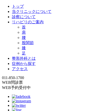
トップ
当クリニックについて
診察について
リハビリのご案内
首
肩
腰
股関節
膝
足
整形外科とは
症例から探す
アクセス
011-850-1700
WEB問診票
WEB予約受付中